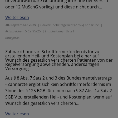
unverantwortbare Gefährdung im Sinne der §§ 9, 11
oder 12 MuSchG vorliegt und diese nicht durch…
Weiterlesen
30. September 2025
|
Gericht
: Arbeitsgericht (ArbG) Karlsruhe |
Aktenzeichen
: 5 Ca 95/25 |
Entscheidung
: Urteil
Kategorie
:
Zahnarzthonorar: Schriftformerfordernis für zu
erstellenden Heil- und Kostenplan bei einer auf
Wunsch des gesetzlich versicherten Patienten von der
Regelversorgung abweichenden, andersartigen
Versorgung
Aus § 8 Abs. 7 Satz 2 und 3 des Bundesmantelvertrags
- Zahnärzte ergibt sich kein Schriftformerfordernis im
Sinne des § 125 BGB für einen nach § 87 Abs. 1a Satz 2
SGB V zu erstellenden Heil- und Kostenplan, wenn auf
Wunsch des gesetzlich versicherten…
Weiterlesen