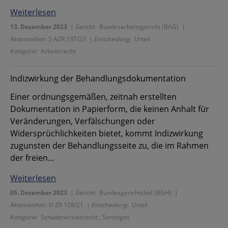
Weiterlesen
13. Dezember 2023
|
Gericht
: Bundesarbeitsgericht (BAG) |
Aktenzeichen
: 5 AZR 137/23 |
Entscheidung
: Urteil
Kategorie
: Arbeitsrecht
Indizwirkung der Behandlungsdokumentation
Einer ordnungsgemäßen, zeitnah erstellten
Dokumentation in Papierform, die keinen Anhalt für
Veränderungen, Verfälschungen oder
Widersprüchlichkeiten bietet, kommt Indizwirkung
zugunsten der Behandlungsseite zu, die im Rahmen
der freien…
Weiterlesen
05. Dezember 2023
|
Gericht
: Bundesgerichtshof (BGH) |
Aktenzeichen
: VI ZR 108/21 |
Entscheidung
: Urteil
Kategorie
: Schadenersatzrecht , Sonstiges