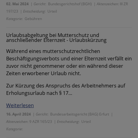
02. Mai 2024
|
Gericht
: Bundesgerichtshof (BGH) |
Aktenzeichen
: III ZR
197/23 |
Entscheidung
: Urteil
Kategorie
: Gebühren
Urlaubsabgeltung bei Mutterschutz und
anschließender Elternzeit - Urlaubskürzung
Während eines mutterschutzrechtlichen
Beschäftigungsverbots und einer Elternzeit verfällt ein
zuvor nicht genommener oder ein während dieser
Zeiten erworbener Urlaub nicht.
Zur Kürzung des Anspruchs des Arbeitnehmers auf
Erholungsurlaub nach § 17…
Weiterlesen
16. April 2024
|
Gericht
: Bundesarbeitsgericht (BAG) Erfurt |
Aktenzeichen
: 9 AZR 165/23 |
Entscheidung
: Urteil
Kategorie
: