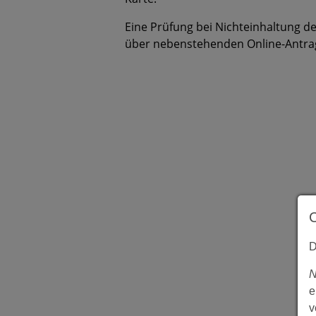
Eine Prüfung bei Nichteinhaltung de
über nebenstehenden Online-Antrag
D
N
e
v