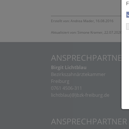
F
Erstellt von: Andrea Mader, 16.08.2016
Aktualisiert von: Simone Kramer, 22.07.2026
ANSPRECHPARTNER
Birgit Lichtblau
Ut
Bezirkszahnärztekammer
Be
Freiburg
Ka
0761 4506-311
062
lichtblau(@)bzk-freiburg.de
sc
ka
ANSPRECHPARTNER 