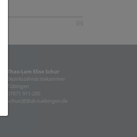
Thao-Lam Elise Schur
Bezirkszahnärztekammer
Tübingen
07071 911-200
schur(@)bzk-tuebingen.de