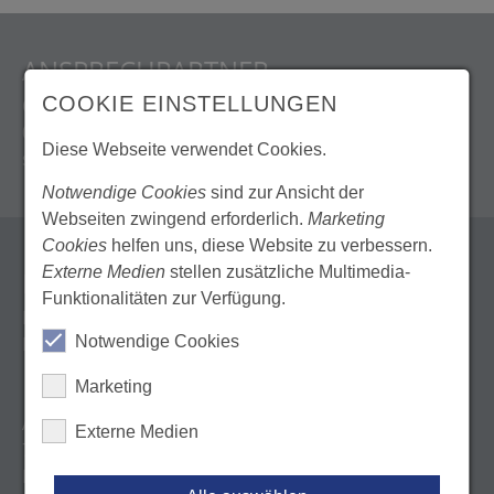
ANSPRECHPARTNER
COOKIE EINSTELLUNGEN
Claudia Seifried
0711 22845-21
Diese Webseite verwendet Cookies.
seifried(@)lzk-bw.de
Notwendige Cookies
sind zur Ansicht der
Webseiten zwingend erforderlich.
Marketing
Cookies
helfen uns, diese Website zu verbessern.
Externe Medien
stellen zusätzliche Multimedia-
KONTAKT
Funktionalitäten zur Verfügung.
Landeszahnärztekammer Baden-Württemberg
Notwendige Cookies
Körperschaft des öffentlichen Rechts
Marketing
Albstadtweg 9
Externe Medien
70567 Stuttgart
Deutschland