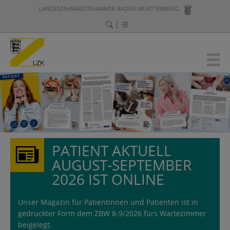
LANDESZAHNÄRZTEKAMMER BADEN-WÜRTTEMBERG
PATIENT AKTUELL
SMINISTER
AUGUST-SEPTEMBER
2026 IST ONLINE
Von 3
und 
Unser Magazin für Patientinnen und Patienten ist in
gedruckter Form dem ZBW 8-9/2026 fürs Wartezimmer
mehr.
beigelegt.