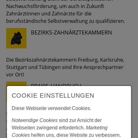
Nachwuchsförderung, um auch in Zukunft
Zahnärztinnen und Zahnärzte für die
berufsständische Selbstverwaltung zu qualifizieren.
BEZIRKS-ZAHNÄRZTEKAMMERN
Die Bezirkszahnärztekammern Freiburg, Karlsruhe,
Stuttgart und Tübingen sind Ihre Ansprechpartner
vor Ort!
PRAXIS-HANDBUCH
COOKIE EINSTELLUNGEN
Diese Webseite verwendet Cookies.
Das unverzichtbare Nachschlagewerk für alle Fragen
des Praxisalltags – mit Musterschreiben,
Notwendige Cookies
sind zur Ansicht der
Arbeitsanweisungen, Mitarbeiterunterweisungen,
Webseiten zwingend erforderlich.
Marketing
Formularen …
Cookies
helfen uns, diese Website zu verbessern.