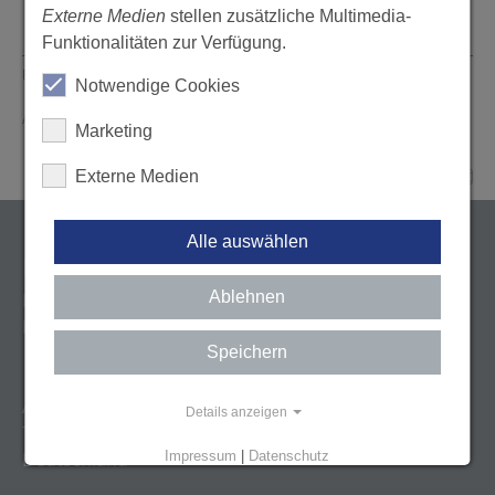
Externe Medien
stellen zusätzliche Multimedia-
Funktionalitäten zur Verfügung.
Erstellt von: Andrea Mader, 05.07.2016
Seite drucken
Notwendige Cookies
Aktualisiert von: Tricept AG, 18.06.2026
Marketing
Externe Medien
Alle auswählen
KONTAKT
Ablehnen
Landeszahnärztekammer Baden-Württemberg
Körperschaft des öffentlichen Rechts
Speichern
Albstadtweg 9
Details anzeigen
70567 Stuttgart
Impressum
|
Datenschutz
Deutschland