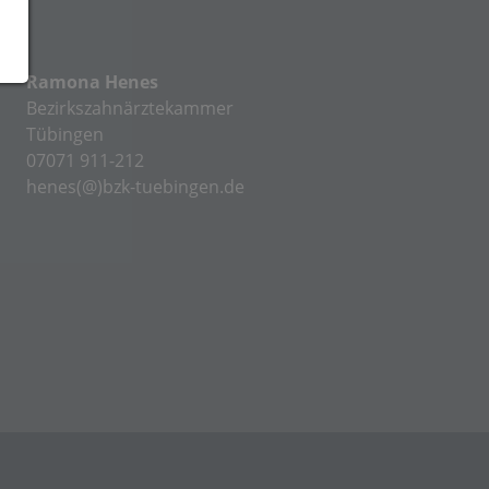
Ramona Henes
Bezirkszahnärztekammer
Tübingen
07071 911-212
henes(@)bzk-tuebingen.de