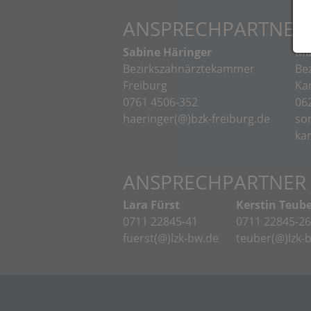
ANSPRECHPARTNER
Sabine Häringer
Ma
Bezirkszahnärztekammer
Be
Freiburg
Ka
0761 4506-352
062
haeringer(@)bzk-freiburg.de
so
ka
ANSPRECHPARTNER 
Lara Fürst
Kerstin Teub
0711 22845-41
0711 22845-26
fuerst(@)lzk-bw.de
teuber(@)lzk-