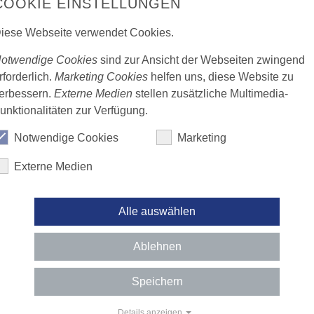
COOKIE EINSTELLUNGEN
iese Webseite verwendet Cookies.
m Studium - Bachelor
ntalhygiene
otwendige Cookies
sind zur Ansicht der Webseiten zwingend
rforderlich.
Marketing Cookies
helfen uns, diese Website zu
erbessern.
Externe Medien
stellen zusätzliche Multimedia-
chschulreife hat, ist auf dem Weg zur/zum
unktionalitäten zur Verfügung.
iene auf der Überholspur:
Notwendige Cookies
Marketing
its während der Ausbildung erworben
Externe Medien
gsvoraussetzung
 zum Bachelor Professional in Dentalhygiene
Alle auswählen
Ablehnen
 drucken
Speichern
Details anzeigen