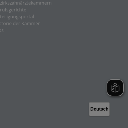
zirkszahnärztekammern
rufsgerichte
teiligungsportal
storie der Kammer
bs
S