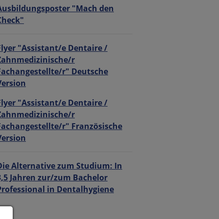
Ausbildungsposter "Mach den
Check"
Flyer "Assistant/e Dentaire /
Zahnmedizinische/r
Fachangestellte/r" Deutsche
Version
Flyer "Assistant/e Dentaire /
Zahnmedizinische/r
Fachangestellte/r" Französische
Version
Die Alternative zum Studium: In
3,5 Jahren zur/zum Bachelor
Professional in Dentalhygiene