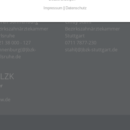
Impressum
|
Datenschutz
 BZK
ren Sonnenburg
Cindy Stahl
zirkszahnärztekammer
Bezirkszahnärztekammer
rlsruhe
Stuttgart
1 38 000 - 127
0711 7877-230
nnenburg(@)bzk-
stahl(@)bzk-stuttgart.de
rlsruhe.de
LZK
er
bw.de