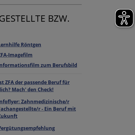
GESTELLTE BZW.
Lernhilfe Röntgen
ZFA-Imagefilm
Informationsfilm zum Berufsbild
Ist ZFA der passende Beruf für
dich? Mach' den Check!
Infoflyer: Zahnmedizinische/r
Fachangestellte/r - Ein Beruf mit
Zukunft
Vergütungsempfehlung