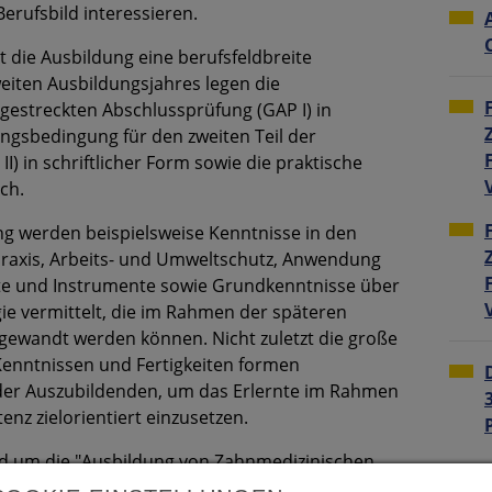
erufsbild interessieren.
t die Ausbildung eine berufsfeldbreite
iten Ausbildungsjahres legen die
 gestreckten Abschlussprüfung (GAP I) in
sungsbedingung für den zweiten Teil der
) in schriftlicher Form sowie die praktische
ch.
 werden beispielsweise Kenntnisse in den
raxis, Arbeits- und Umweltschutz, Anwendung
te und Instrumente sowie Grundkenntnisse über
ie vermittelt, die im Rahmen der späteren
ngewandt werden können. Nicht zuletzt die große
Kenntnissen und Fertigkeiten formen
der Auszubildenden, um das Erlernte im Rahmen
nz zielorientiert einzusetzen.
nd um die "Ausbildung von Zahnmedizinischen
 in unserem PRAXIS-Handbuch.