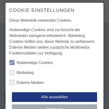
0711 22845-53
schuetze(@)lzk-bw.de
COOKIE EINSTELLUNGEN
Diese Webseite verwendet Cookies.
Notwendige Cookies
sind zur Ansicht der
KONTAKT
Webseiten zwingend erforderlich.
Marketing
Cookies
helfen uns, diese Website zu verbessern.
Landeszahnärztekammer Baden-Württemberg
Externe Medien
stellen zusätzliche Multimedia-
Körperschaft des öffentlichen Rechts
Funktionalitäten zur Verfügung.
Notwendige Cookies
Albstadtweg 9
Marketing
70567 Stuttgart
Deutschland
Externe Medien
ANFAHRT
Alle auswählen