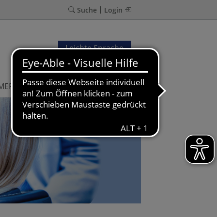
Suche
Login
Leichte Sprache
MER
en der Kammer.
 zugewiesen.
Instagram - Junge Zahnärzte
Instagram - Junge Zahnärzte
Instagram - Junge Zahnärzte
Anträge und Formulare
Kammer KOMPAKT
Kammer KOMPAKT
Anträge und Formulare
LAGZ - Materialien für Kinder
Kammer KOMPAKT