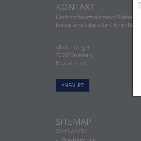
KONTAKT
Landeszahnärztekammer Baden-Wü
Körperschaft des öffentlichen Rech
Albstadtweg 9
70567 Stuttgart
Deutschland
ANFAHRT
SITEMAP
ZAHNÄRZTE
Praxisführung