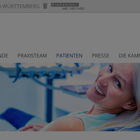
N-WÜRTTEMBERG
NDE
PRAXISTEAM
PATIENTEN
PRESSE
DIE KAM
berg
Im Rahmen der Förderung und Bewahrung der Berufsinteressen und Pflichten ihrer Mitglieder bietet die Landeszahnärztekammer einen umfangreichen Katalog an Dienstleistungen und konkreter Hilfestellungen an.
Die Zahnärztinnen und Zahnärzte in Baden-Württemberg erhalten vielfältige Unterstützung in den Bereichen Praxisführung, Fort- und Weiterbildung, Recht und Gebührenrecht, Gutachterwesen, Qualitätsförderung, Nachhaltigkeit oder im Bereich der Prophylaxe, Alterszahnmedizin und Inklusiven Zahnmedizin. Die umfangreichen Dienstleistungen erfolgen durch die Fachabteilung
Die Landeszahnärztekammer Baden-Württemberg unterstützt die Studierenden der Zahnmedizin aktiv während ihres Studiums und bereitet sie auf den Übergang in den zahnärztlichen Beruf vor.
Die Kammer bietet umfassende Informationen zum Zahnmedizinstudium und ermöglicht über eine freiwillige und kostenlose Kammermitgliedschaft weitere speziell auf Studierende zugeschnittene Angebote.
Darüber hinaus gibt es Veranstaltungen, die den Austausch zwischen Studierenden und Berufspraktikern fördern sowie Einblicke in die standespolitische Arbeit bieten.
Die Praxisteams der Zahnärztinnen und Zahnärzte im Land werden durch die Landeszahnärztekammer Baden-Württemberg unterstützt, insbesondere bei der Ausbildung zur Zahnmedizinischen Fachangestellten. Die Landeszahnärztekammer und die Bezirkszahnärztekammern bieten Fortbildungsprogramme für Zahnmedizinische Fachangestellte an, um deren berufliche Entwicklung zu fördern.
Für die Prüfung der Nichteinhaltung der Aktualisierungsfrist bzw. der im Ausland erworbenen Kenntnisse im Strahlenschutz ist die Landeszahnärztekammer die zuständige Stelle. Die Landeszahnärztekammer betreibt zudem eine Stellenbörse, die sowohl Zahnarztpraxen bei der Suche nach qualifiziertem Personal als auch bei der Jobsuche unterstützt.
Die Landeszahnärztekammer bietet Patientinnen und Patienten eine Zahnarztsuche in Baden-Württemberg an. Sie können unter anderem nach Tätigkeitsschwerpunkten sowie nach barrierefreien Zahnarztpraxen suchen.
Die Landeszahnärztekammer informiert Patientinnen und Patienten über die Möglichkeiten der Zahnmedizinischen Patientenberatung sowie über den Notfalldienst der Zahnärzteschaft an Wochenenden und Feiertagen.
Bei der Landeszahnärztekammer Baden-Württemberg ist eine
Gutachterkommission für Fragen zahnärztlicher Haftung
Die Landeszahnärztekammer Baden-Württemberg bietet Presse- und Medienvertreterinnen und -vertretern vielfältige Informations- und Serviceangebote, wie Pressemitteilungen, ein Medienarchiv, die Reihe Kammer KONVERSATION und den Jahresbericht.
Für die externe Öffentlichkeitsarbeit haben die Landeszahnärztekammer Baden-Württemberg und die Kassenzahnärztliche Vereinigung Baden-Württemberg das Informationszentrum Zahn- und Mundgesundheit Baden-Württemberg (IZZ) eingerichtet. Das IZZ dient als zentrale Anlaufstelle für Presseanfragen und bietet umfassende Informationen zur Zahn- und Mundgesundheit.
Die Landeszahnärztekammer Baden-Württemberg ist die öffentliche Berufsvertretung der Zahnärztinnen und Zahnärzte in Baden-Württemberg. Als Körperschaft des öffentlichen Rechts nimmt sie Aufgaben der Selbstverwaltung wahr. Diese werden ihr durch das Heilberufe-Kammergesetz
Die Landeszahnärztekammer hat vier unselbständige Untergliederungen, die Bezirkszahnärztekammern. Sie sind Ansprechpartner für Zahnärztinnen und Zahnärzte auf Bezirksebene. Die Aufgaben in der Verwaltung werden in Zusammenarbeit mit den berufspolitischen Vertreterinnen und Vertretern erfüllt.