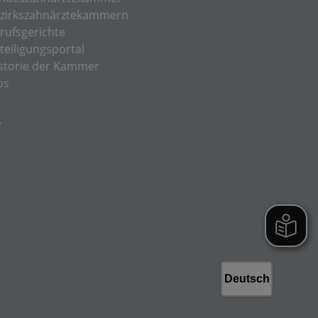
zirkszahnärztekammern
rufsgerichte
teiligungsportal
storie der Kammer
bs
S