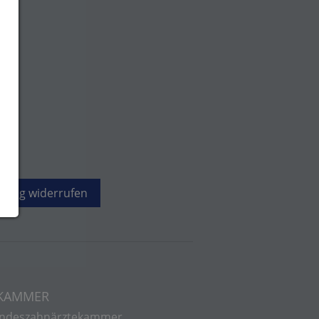
rtrag widerrufen
 KAMMER
ndeszahnärztekammer