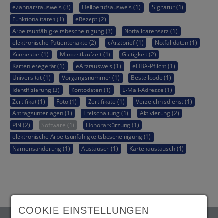
eZahnarztausweis (3)
Heilberufsausweis (1)
Signatur (1)
Funktionalitäten (1)
eRezept (2)
Arbeitsunfähigkeitsbescheinigung (3)
Notfalldatensatz (1)
elektronische Patientenakte (2)
eArztbrief (1)
Notfalldaten (1)
Konnektor (1)
Mindestlaufzeit (1)
Gültigkeit (2)
Kartenlesegerät (1)
eArztausweis (1)
eHBA-Pflicht (1)
Universität (1)
Vorgangsnummer (1)
Bestellcode (1)
Identifizierung (3)
Kontodaten (1)
E-Mail-Adresse (1)
Zertifikat (1)
Foto (1)
Zertifikate (1)
Verzeichnisdienst (1)
Antragsunterlagen (1)
Freischaltung (1)
Aktivierung (2)
PIN (2)
Software (1)
Honorarkürzung (1)
elektronische Arbeitsunfähigkeitsbescheinigung (1)
Namensänderung (1)
Austausch (1)
Kartenaustausch (1)
COOKIE EINSTELLUNGEN