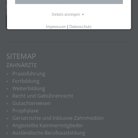
@zfa_ziemlichfetteausbildung
Details anzeigen
Vertrag widerrufen
Impressum
|
Datenschutz
SITEMAP
ZAHNÄRZTE
Praxisführung
Fortbildung
Weiterbildung
Recht und Gebührenrecht
Gutachterwesen
Prophylaxe
Geriatrische und Inklusive Zahnmedizin
Angestellte Kammermitglieder
Ausländische Berufsausbildung