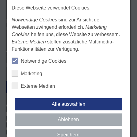
Diese Webseite verwendet Cookies.
KONTAKT
Notwendige Cookies
sind zur Ansicht der
Landeszahnärztekammer Baden-Württemberg
Webseiten zwingend erforderlich.
Marketing
Körperschaft des öffentlichen Rechts
Cookies
helfen uns, diese Website zu verbessern.
Externe Medien
stellen zusätzliche Multimedia-
Funktionalitäten zur Verfügung.
Albstadtweg 9
70567 Stuttgart
Notwendige Cookies
Deutschland
Marketing
Externe Medien
ANFAHRT
Alle auswählen
Tel. 0711 22845-0
Kontaktformular
Ablehnen
E-Mail: info@lzk-bw.de
http://facebook.com/lzkbw
Speichern
http://youtube.com/user/lzkbw