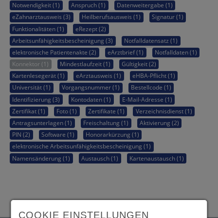
Notwendigkeit (1)
Anspruch (1)
Datenweitergabe (1)
eZahnarztausweis (3)
Heilberufsausweis (1)
Signatur (1)
Funktionalitäten (1)
eRezept (2)
Arbeitsunfähigkeitsbescheinigung (3)
Notfalldatensatz (1)
elektronische Patientenakte (2)
eArztbrief (1)
Notfalldaten (1)
Konnektor (1)
Mindestlaufzeit (1)
Gültigkeit (2)
Kartenlesegerät (1)
eArztausweis (1)
eHBA-Pflicht (1)
Universität (1)
Vorgangsnummer (1)
Bestellcode (1)
Identifizierung (3)
Kontodaten (1)
E-Mail-Adresse (1)
Zertifikat (1)
Foto (1)
Zertifikate (1)
Verzeichnisdienst (1)
Antragsunterlagen (1)
Freischaltung (1)
Aktivierung (2)
PIN (2)
Software (1)
Honorarkürzung (1)
elektronische Arbeitsunfähigkeitsbescheinigung (1)
Namensänderung (1)
Austausch (1)
Kartenaustausch (1)
COOKIE EINSTELLUNGEN