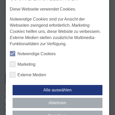
Diese Webseite verwendet Cookies.
KONTAKT
Notwendige Cookies
sind zur Ansicht der
Landeszahnärztekammer Baden-Württemberg
Webseiten zwingend erforderlich.
Marketing
Körperschaft des öffentlichen Rechts
Cookies
helfen uns, diese Website zu verbessern.
Externe Medien
stellen zusätzliche Multimedia-
Funktionalitäten zur Verfügung.
Albstadtweg 9
70567 Stuttgart
Notwendige Cookies
Deutschland
Marketing
Externe Medien
ANFAHRT
Alle auswählen
Tel. 0711 22845-0
Kontaktformular
Ablehnen
E-Mail: info@lzk-bw.de
http://facebook.com/lzkbw