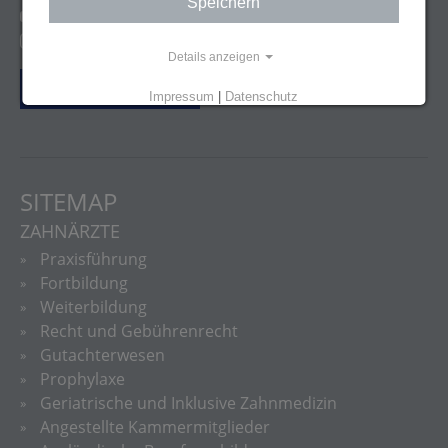
Speichern
http://youtube.com/user/lzkbw
@zfa_ziemlichfetteausbildung
Details anzeigen
Vertrag widerrufen
Impressum
|
Datenschutz
SITEMAP
ZAHNÄRZTE
Praxisführung
Fortbildung
Weiterbildung
Recht und Gebührenrecht
Gutachterwesen
Prophylaxe
Geriatrische und Inklusive Zahnmedizin
Angestellte Kammermitglieder