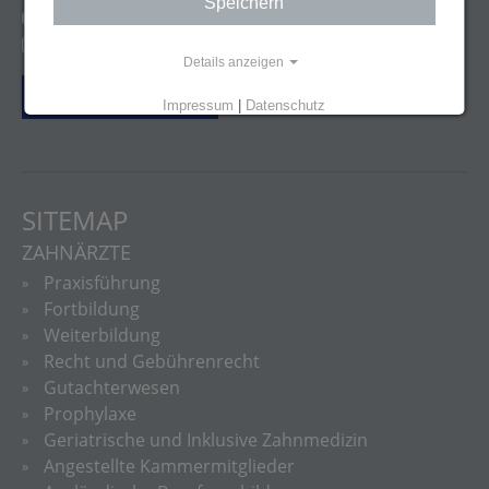
Speichern
http://youtube.com/user/lzkbw
@zfa_ziemlichfetteausbildung
Details anzeigen
Vertrag widerrufen
Impressum
|
Datenschutz
SITEMAP
ZAHNÄRZTE
Praxisführung
Fortbildung
Weiterbildung
Recht und Gebührenrecht
Gutachterwesen
Prophylaxe
Geriatrische und Inklusive Zahnmedizin
Angestellte Kammermitglieder