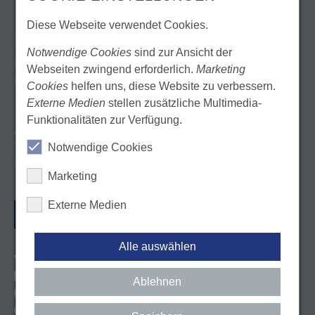
Diese Webseite verwendet Cookies.
KONTAKT
Notwendige Cookies
sind zur Ansicht der
Landeszahnärztekammer Baden-Württemberg
Webseiten zwingend erforderlich.
Marketing
Körperschaft des öffentlichen Rechts
Cookies
helfen uns, diese Website zu verbessern.
Externe Medien
stellen zusätzliche Multimedia-
Funktionalitäten zur Verfügung.
Albstadtweg 9
70567 Stuttgart
Notwendige Cookies
Deutschland
Marketing
Externe Medien
ANFAHRT
Alle auswählen
Tel. 0711 22845-0
Kontaktformular
Ablehnen
E-Mail: info@lzk-bw.de
http://facebook.com/lzkbw