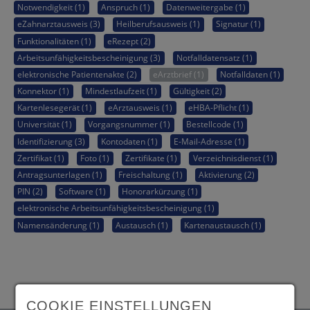
Notwendigkeit (1)
Anspruch (1)
Datenweitergabe (1)
eZahnarztausweis (3)
Heilberufsausweis (1)
Signatur (1)
Funktionalitäten (1)
eRezept (2)
Arbeitsunfähigkeitsbescheinigung (3)
Notfalldatensatz (1)
elektronische Patientenakte (2)
eArztbrief (1)
Notfalldaten (1)
Konnektor (1)
Mindestlaufzeit (1)
Gültigkeit (2)
Kartenlesegerät (1)
eArztausweis (1)
eHBA-Pflicht (1)
Universität (1)
Vorgangsnummer (1)
Bestellcode (1)
Identifizierung (3)
Kontodaten (1)
E-Mail-Adresse (1)
Zertifikat (1)
Foto (1)
Zertifikate (1)
Verzeichnisdienst (1)
Antragsunterlagen (1)
Freischaltung (1)
Aktivierung (2)
PIN (2)
Software (1)
Honorarkürzung (1)
elektronische Arbeitsunfähigkeitsbescheinigung (1)
Namensänderung (1)
Austausch (1)
Kartenaustausch (1)
COOKIE EINSTELLUNGEN