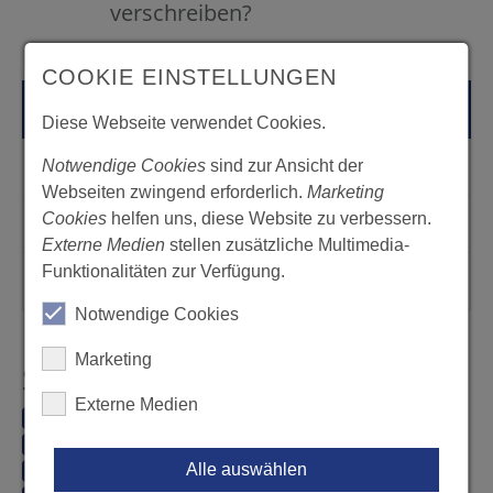
verschreiben?
Kategorien
COOKIE EINSTELLUNGEN
Alle
Diese Webseite verwendet Cookies.
Praxisverwaltung/Patientendaten
Notwendige Cookies
sind zur Ansicht der
Webseiten zwingend erforderlich.
Marketing
Cookies
helfen uns, diese Website zu verbessern.
Praxisübergabe/Tätigkeitsaufgabe
Externe Medien
stellen zusätzliche Multimedia-
Funktionalitäten zur Verfügung.
Ausübung des zahnärztlichen Berufs
Notwendige Cookies
Marketing
Schlagworte
Externe Medien
Sign-Pad (1)
Aufbewahrung (6)
Patientenakte (6)
Anamnesebogen (1)
Röntgenbilder (4)
Weitergabe (2)
Alle auswählen
Praxisübergabe (2)
Patient (1)
Schweigepflicht (1)