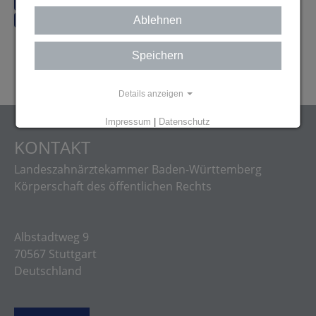
Praxisklinik (1)
Mitarbeiter (1)
Terminvereinbarung (1)
Termin (1)
Ablehnen
Speichern
Details anzeigen
Impressum
|
Datenschutz
KONTAKT
Landeszahnärztekammer Baden-Württemberg
Körperschaft des öffentlichen Rechts
Albstadtweg 9
70567 Stuttgart
Deutschland