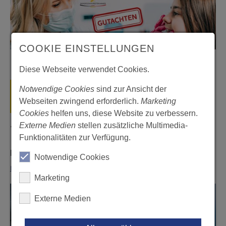
COOKIE EINSTELLUNGEN
Diese Webseite verwendet Cookies.
PFLEGE PLUS 2026
MAI
Notwendige Cookies
sind zur Ansicht der
26
Webseiten zwingend erforderlich.
Marketing
Cookies
helfen uns, diese Website zu verbessern.
Externe Medien
stellen zusätzliche Multimedia-
11. Mai 2026
Funktionalitäten zur Verfügung.
LZK und ZPB: Starker gemeinsamer Auftritt
Notwendige Cookies
mehr...
Marketing
Externe Medien