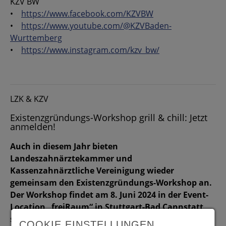
KZV BW
•
https://www.facebook.com/KZVBW
•
https://www.youtube.com/@KZVBaden-
Wurttemberg
•
https://www.instagram.com/kzv_bw/
LZK & KZV
Existenzgründungs-Workshop grill & chill: Jetzt
anmelden!
Auch in diesem Jahr bieten
Landeszahnärztekammer und
Kassenzahnärztliche Vereinigung wieder
gemeinsam den Existenzgründungs-Workshop an.
Der Workshop findet am 8. Juni 2024 in der Event-
Location „freiRaum“ in Stuttgart-Bad Cannstatt
statt und richtet sich an Zahnärztinnen und
COOKIE EINSTELLUNGEN