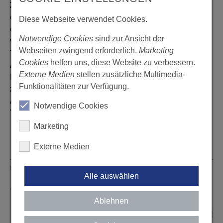
Zahnärzte, die sich zum Thema Niederlassung in
der eigenen Praxis informieren wollen, sich auf
Diese Webseite verwendet Cookies.
dem Weg in die Selbständigkeit befinden oder sich
Notwendige Cookies
sind zur Ansicht der
vor kurzem niedergelassen haben. Den
Webseiten zwingend erforderlich.
Marketing
Tagesablauf entnehmen Sie dem
Infoblatt
. Das
Cookies
helfen uns, diese Website zu verbessern.
Anmeldeformular finden Sie
hier
und weitere
Externe Medien
stellen zusätzliche Multimedia-
Informationen stellen wir auf unserer
Webseite
Funktionalitäten zur Verfügung.
zur Verfügung. Wir empfehlen eine zeitnahe
Anmeldung, da nur ein begrenztes
Notwendige Cookies
Teilnahmekontingent besteht.
Marketing
Externe Medien
Erstellt von: Andrea Mader, 13.03.2024
Seite drucken
Alle auswählen
Aktualisiert von: Andrea Mader, 17.04.2024
Ablehnen