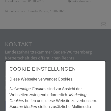
Erstellt von: n.n., 01.10.2015
Seite drucken
Aktualisiert von: Claudia Richter, 10.06.2026
KONTAKT
Landeszahnärztekammer Baden-Württemberg
Körperschaft des öffentlichen Rechts
COOKIE EINSTELLUNGEN
Albstadtweg 9
Diese Webseite verwendet Cookies.
70567 Stuttgart
Deutschland
Notwendige Cookies
sind zur Ansicht der
Webseiten zwingend erforderlich.
Marketing
Cookies
helfen uns, diese Website zu verbessern.
ANFAHRT
Externe Medien
stellen zusätzliche Multimedia-