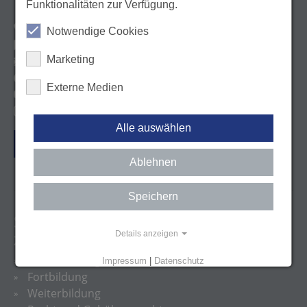
Funktionalitäten zur Verfügung.
Tel. 0711 22845-0
Notwendige Cookies
Kontaktformular
Marketing
E-Mail: info@lzk-bw.de
http://facebook.com/lzkbw
Externe Medien
http://youtube.com/user/lzkbw
@zfa_ziemlichfetteausbildung
Alle auswählen
Vertrag widerrufen
Ablehnen
Speichern
SITEMAP
Details anzeigen
ZAHNÄRZTE
Praxisführung
Impressum
|
Datenschutz
Fortbildung
Weiterbildung