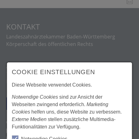
KONTAKT
Landeszahnärztekammer Baden-Württemberg
Körperschaft des öffentlichen Rechts
Albstadtweg 9
COOKIE EINSTELLUNGEN
70567 Stuttgart
Deutschland
Diese Webseite verwendet Cookies.
Notwendige Cookies
sind zur Ansicht der
ANFAHRT
Webseiten zwingend erforderlich.
Marketing
Cookies
helfen uns, diese Website zu verbessern.
Externe Medien
stellen zusätzliche Multimedia-
Tel. 0711 22845-0
Funktionalitäten zur Verfügung.
Kontaktformular
E-Mail: info@lzk-bw.de
Notwendige Cookies