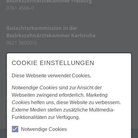
Bezirkszahnärztekammer Freiburg
0761 4506-0
Gutachterkommission in der
Bezirkszahnärztekammer Karlsruhe
0621 38000-0
Gutachterkommission in der
COOKIE EINSTELLUNGEN
Bezirkszahnärztekammer Stuttgart
Diese Webseite verwendet Cookies.
0711 7877-0
Notwendige Cookies
sind zur Ansicht der
Webseiten zwingend erforderlich.
Marketing
Gutachterkommission in der
Cookies
helfen uns, diese Website zu verbessern.
Bezirkszahnärztekammer Tübingen
Externe Medien
stellen zusätzliche Multimedia-
07071 911-0
Funktionalitäten zur Verfügung.
Notwendige Cookies