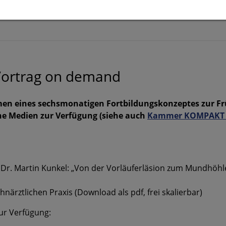
nd vieles mehr. Die Aufnahme in das Förderprogramm e
ober des Vorjahres. Weitere Infos gibt es
hier
.
Vortrag on demand
Rahmen eines sechsmonatigen Fortbildungskonzeptes zur
e Medien zur Verfügung (siehe auch
Kammer KOMPAKT 
 Dr. Martin Kunkel: „Von der Vorläuferläsion zum Mundhöhl
hnärztlichen Praxis (Download als pdf, frei skalierbar)
ur Verfügung: