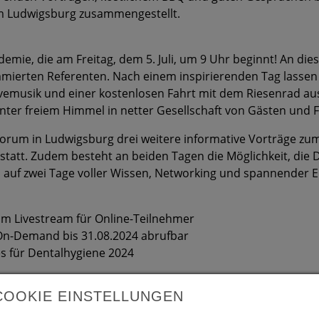
 Ludwigsburg zusammengestellt.
mie, die am Freitag, dem 5. Juli, um 9 Uhr beginnt! An di
mierten Referenten. Nach einem inspirierenden Tag lassen
ivemusik und einer kostenlosen Fahrt mit dem Riesenrad a
er freiem Himmel in netter Gesellschaft von Gästen und 
Forum in Ludwigsburg drei weitere informative Vorträge zum
 statt. Zudem besteht an beiden Tagen die Möglichkeit, die D
 auf zwei Tage voller Wissen, Networking und spannender Ei
im Livestream für Online-Teilnehmer
 On-Demand bis 31.08.2024 abrufbar
 für Dentalhygiene 2024
COOKIE EINSTELLUNGEN
igsburg