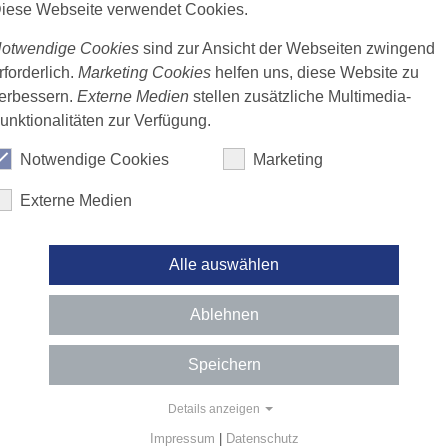
iese Webseite verwendet Cookies.
BBQ, Livemusik und ein spannendes Rahmenprogramm
otwendige Cookies
sind zur Ansicht der Webseiten zwingend
Jahr so einiges! Lassen Sie sich überraschen.
rforderlich.
Marketing Cookies
helfen uns, diese Website zu
erbessern.
Externe Medien
stellen zusätzliche Multimedia-
e finden Sie
hier
unktionalitäten zur Verfügung.
Notwendige Cookies
Marketing
Externe Medien
ndium: Gute Abschlussnoten werde
Alle auswählen
Fachangestellte in der Praxis, die ihre Ausbildung abge
n belohnt! Herausragende berufliche Begabungen werd
Ablehnen
Bundesministeriums für Bildung und Forschung geförder
, die ihre Abschlussprüfung „besser als gut“ bestanden
Speichern
rderprogramm ist bis zum 25. Lebensjahr möglich. Bis z
 in Anspruch genommen werden. Das Spektrum förderfäh
Details anzeigen
gsfortbildungen fachkundliche Nachweise, ZMF, ZMP, ZMV
Impressum
|
Datenschutz