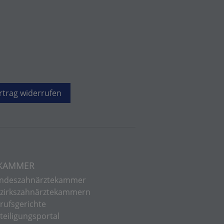
rtrag widerrufen
 KAMMER
ndeszahnärztekammer
zirkszahnärztekammern
rufsgerichte
teiligungsportal