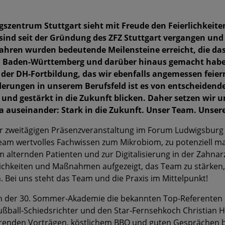
szentrum Stuttgart sieht mit Freude den Feierlichkeit
 sind seit der Gründung des ZFZ Stuttgart vergangen und 
ahren wurden bedeutende Meilensteine erreicht, die da
on Baden-Württemberg und darüber hinaus gemacht haben
 der DH-Fortbildung, das wir ebenfalls angemessen feier
erungen in unserem Berufsfeld ist es von entscheidend
und gestärkt in die Zukunft blicken. Daher setzen wir 
auseinander: Stark in die Zukunft. Unser Team. Unsere 
der zweitägigen Präsenzveranstaltung im Forum Ludwigsburg
am wertvolles Fachwissen zum Mikrobiom, zu potenziell m
lternden Patienten und zur Digitalisierung in der Zahnarz
chkeiten und Maßnahmen aufgezeigt, das Team zu stärken, d
Bei uns steht das Team und die Praxis im Mittelpunkt!
h der 30. Sommer-Akademie die bekannten Top-Referenten Ph
Fußball-Schiedsrichter und den Star-Fernsehkoch Christian 
enden Vorträgen, köstlichem BBQ und guten Gesprächen b