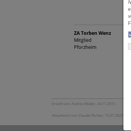
N
e
v
F
ZA Torben Wenz
Mitglied
Pforzheim
Erstellt von: Andrea Mader, 24.11.2015
Aktualisiert von: Claudia Richter, 15.01.2025