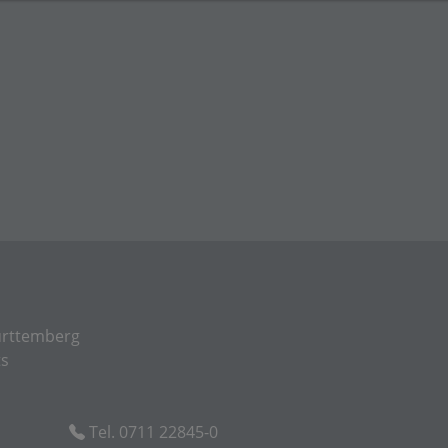
rttemberg
ts
Tel. 0711 22845-0