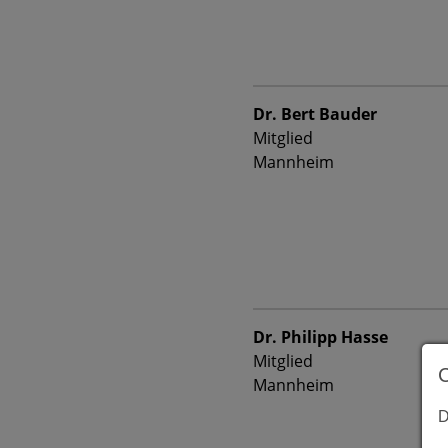
Dr. Bert Bauder
Mitglied
Mannheim
Dr. Philipp Hasse
Mitglied
Mannheim
D