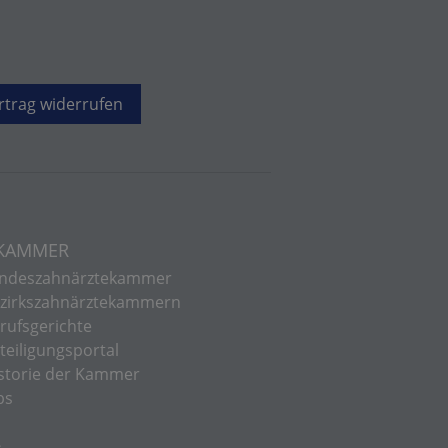
rtrag widerrufen
 KAMMER
ndeszahnärztekammer
zirkszahnärztekammern
rufsgerichte
teiligungsportal
storie der Kammer
bs