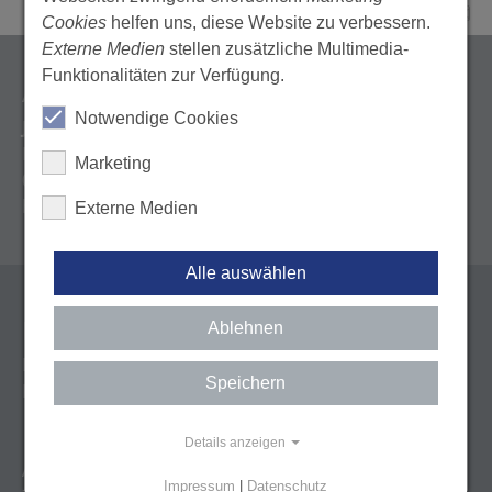
Cookies
helfen uns, diese Website zu verbessern.
Externe Medien
stellen zusätzliche Multimedia-
Funktionalitäten zur Verfügung.
ANSPRECHPARTNER
Notwendige Cookies
Jutta Heckmann
Bezirkszahnärztekammer Karlsruhe
Marketing
0621 38 000 - 168
heckmann(@)bzk-karlsruhe.de
Externe Medien
Alle auswählen
KONTAKT
Ablehnen
Landeszahnärztekammer Baden-Württemberg
Speichern
Körperschaft des öffentlichen Rechts
Details anzeigen
Albstadtweg 9
Impressum
|
Datenschutz