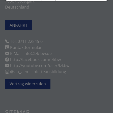
70567 Stuttgart
Deutschland
ANFAHRT
Tel. 0711 22845-0
Kontaktformular
E-Mail: info@lzk-bw.de
http://facebook.com/lzkbw
http://youtube.com/user/lzkbw
@zfa_ziemlichfetteausbildung
Vertrag widerrufen
SITEMAP