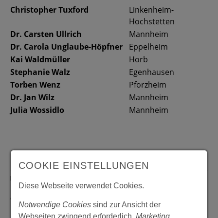
Christopher Tuxford
Linkenheim-
Hochstetten
Dr. Carsten Ullrich
Mannheim
Dr. Carola Unglaube-Höpfner
Eppelheim
Kai Waldmüller
Horb
Stephanie Walz
Egenhausen
Torben Wenz
Pforzheim
Dr. Jan Wilz
Mannheim
Julia Wossidlo
Mannheim
COOKIE EINSTELLUNGEN
Erstellt von: Jutta Heckmann, 24.11.2015
Seite drucken
Diese Webseite verwendet Cookies.
Aktualisiert von: Jutta Heckmann, 12.06.2024
Notwendige Cookies
sind zur Ansicht der
Webseiten zwingend erforderlich.
Marketing