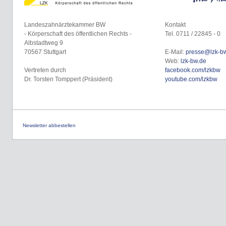
Landeszahnärztekammer BW
Kontakt
- Körperschaft des öffentlichen Rechts -
Tel. 0711 / 22845 - 0
Albstadtweg 9
70567 Stuttgart
E-Mail:
presse@lzk-b
Web:
lzk-bw.de
Vertreten durch
facebook.com/lzkbw
Dr. Torsten Tomppert (Präsident)
youtube.com/lzkbw
Newsletter abbestellen