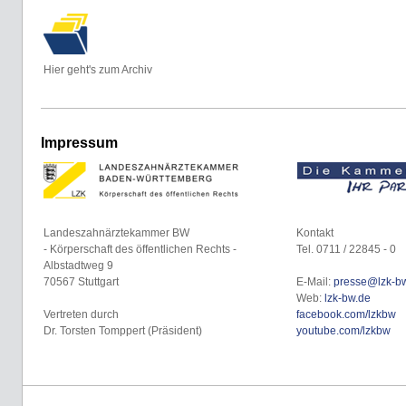
Hier geht's zum Archiv
Impressum
Landeszahnärztekammer BW
Kontakt
- Körperschaft des öffentlichen Rechts -
Tel. 0711 / 22845 - 0
Albstadtweg 9
70567 Stuttgart
E-Mail:
presse@lzk-b
Web:
lzk-bw.de
Vertreten durch
facebook.com/lzkbw
Dr. Torsten Tomppert (Präsident)
youtube.com/lzkbw