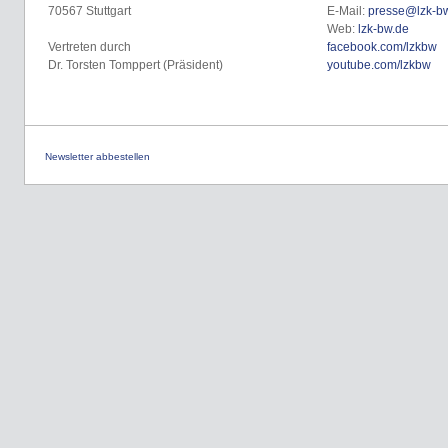
70567 Stuttgart
E-Mail:
presse@lzk-b
Web:
lzk-bw.de
Vertreten durch
facebook.com/lzkbw
Dr. Torsten Tomppert (Präsident)
youtube.com/lzkbw
Newsletter abbestellen