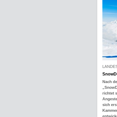
LANDE
SnowDe
Nach den
„SnowDe
richtet
Angeste
sich er
Kammer
entwick