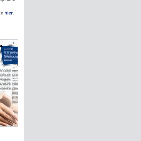
s
ie
hier
.