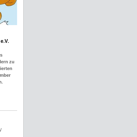
e.V.
us
dern zu
ierten
ember
n.
W