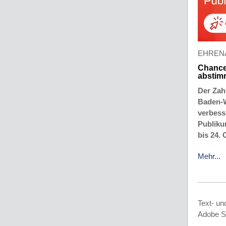
EHREN
Chance
abstim
Der Zah
Baden-W
verbesse
Publiku
bis 24.
Mehr...
Text- un
Adobe St