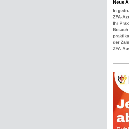
Neue Au
In gedr
ZFA-Azu
Ihr Pra
Besuch 
praktik
der Zah
ZFA-Au