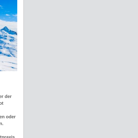
er der
ot
nen oder
n.
tpraxis