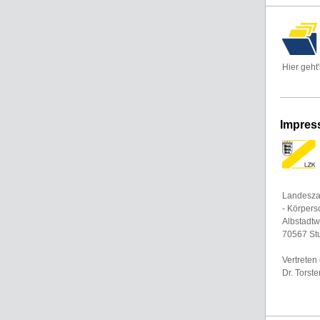
Hier geht
Impre
Landesz
- Körpers
Albstadt
70567 Stu
Vertreten
Dr. Torst