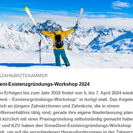
SZAHNÄRZTEKAMMER
nt-Existenzgründungs-Workshop 2024
 Erfolgen bis zum Jahr 2019 findet von 5. bis 7. April 2024 wied
nt – Existenzgründungs-Workshop“ in Ischgl statt. Das Angeb
 sich an jüngere Zahnärztinnen und Zahnärzte, die in einem
lltenverhältnis tätig sind, gerade ihre eigene Niederlassung pla
st kürzlich mit einer Praxisgründung selbstständig gemacht habe
 und KZV haben den SnowDent-Existenzgründungs-Workshop
elt, um auf die verschiedenen Herausforderungen in der Zahnarz