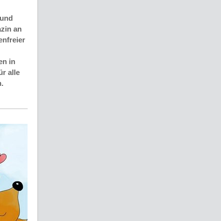
 und
zin an
enfreier
en in
r alle
.