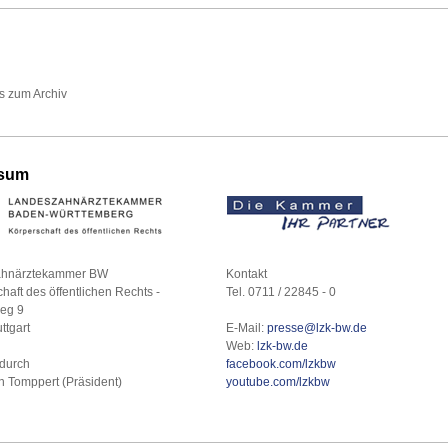
's zum Archiv
ssum
ahnärztekammer BW
Kontakt
chaft des öffentlichen Rechts -
Tel. 0711 / 22845 - 0
weg 9
ttgart
E-Mail:
presse@lzk-bw.de
Web:
lzk-bw.de
 durch
facebook.com/lzkbw
en Tomppert (Präsident)
youtube.com/lzkbw