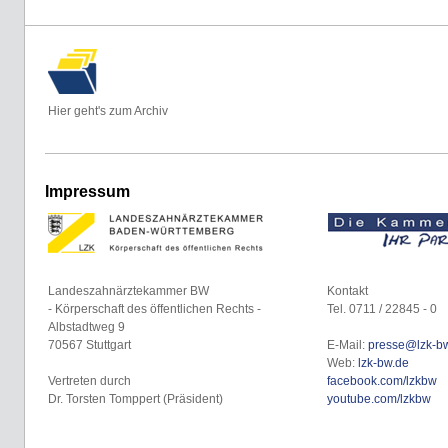
Hier geht's zum Archiv
Impressum
Landeszahnärztekammer BW
Kontakt
- Körperschaft des öffentlichen Rechts -
Tel. 0711 / 22845 - 0
Albstadtweg 9
70567 Stuttgart
E-Mail:
presse@lzk-b
Web:
lzk-bw.de
Vertreten durch
facebook.com/lzkbw
Dr. Torsten Tomppert (Präsident)
youtube.com/lzkbw