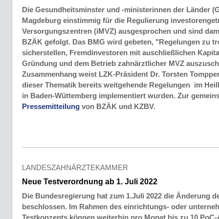
Die Gesundheitsminster und -ministerinnen der Länder (
Magdeburg einstimmig für die Regulierung investorenget
Versorgungszentren (iMVZ) ausgesprochen und sind dam
BZÄK gefolgt. Das BMG wird gebeten, "Regelungen zu tre
sicherstellen, Fremdinvestoren mit auschließlichen Kapit
Gründung und dem Betrieb zahnärztlicher MVZ auszuschl
Zusammenhang weist LZK-Präsident Dr. Torsten Tomppert
dieser Thematik bereits weitgehende Regelungen im Hei
in Baden-Wüttemberg implementiert wurden. Zur gemei
Pressemitteilung
von BZÄK und KZBV.
LANDESZAHNÄRZTEKAMMER
Neue Testverordnung ab 1. Juli 2022
Die Bundesregierung hat zum 1.Juli 2022 die Änderung d
beschlossen. Im Rahmen des einrichtungs- oder untern
Testkonzepts können weiterhin pro Monat bis zu 10 PoC-