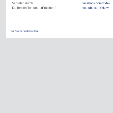
Vertreten durch
facebook.com/lzkbw
Dr. Torsten Tomppert (Präsident)
youtube.com/lzkbw
Newsletter abbestellen