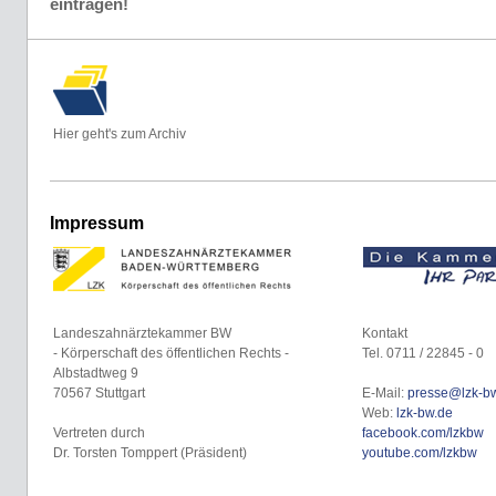
eintragen!
Hier geht's zum Archiv
Impressum
Landeszahnärztekammer BW
Kontakt
- Körperschaft des öffentlichen Rechts -
Tel. 0711 / 22845 - 0
Albstadtweg 9
70567 Stuttgart
E-Mail:
presse@lzk-b
Web:
lzk-bw.de
Vertreten durch
facebook.com/lzkbw
Dr. Torsten Tomppert (Präsident)
youtube.com/lzkbw