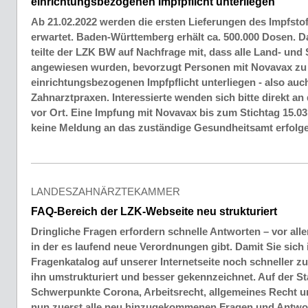
einrichtungsbezogenen Impfpflicht unterliegen
Ab 21.02.2022 werden die ersten Lieferungen des Impfsto
erwartet. Baden-Württemberg erhält ca. 500.000 Dosen. D
teilte der LZK BW auf Nachfrage mit, dass alle Land- und 
angewiesen wurden, bevorzugt Personen mit Novavax zu 
einrichtungsbezogenen Impfpflicht unterliegen - also auch
Zahnarztpraxen. Interessierte wenden sich bitte direkt an
vor Ort. Eine Impfung mit Novavax bis zum Stichtag 15.03
keine Meldung an das zuständige Gesundheitsamt erfolg
LANDESZAHNÄRZTEKAMMER
FAQ-Bereich der LZK-Webseite neu strukturiert
Dringliche Fragen erfordern schnelle Antworten – vor alle
in der es laufend neue Verordnungen gibt. Damit Sie sic
Fragenkatalog auf unserer Internetseite noch schneller z
ihn umstrukturiert und besser gekennzeichnet. Auf der Sta
Schwerpunkte Corona, Arbeitsrecht, allgemeines Recht u
nun zuerst alle neu hinzugekommenen Fragen und Antwort