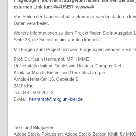
Fragebogen noch nicht ausgefüllt haben, können Sie das j
externen Link tun: ###USER_www###
Von Seiten der Landeszahnärztekammer werden dadurch ke
Daten verarbeitet.
Weitere Informationen zu dem Projekt finden Sie in Ausgabe
Seite 33, die Sie online
hier
abrufen können.
Mit Fragen zum Projekt und dem Fragebogen wenden Sie sich
Prof. Dr. Katrin Hertrampf, MPH MME
Universitätsklinikum Schleswig-Holstein, Campus Kiel
Klinik für Mund-, Kiefer- und Gesichtschirurgie
Arnold-Heller-Str. 16, Gebäude B
24105 Kiel
Tel: 0431-500-26113
E-Mail:
hertrampf@mkg.uni-kiel.de
Text- und Bildquellen:
Adobe Stock/ Fokussiert, Adobe Stock/ Zerbor, Klinik für MKG