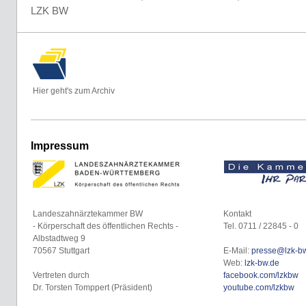
LZK BW
Hier geht's zum Archiv
Impressum
Landeszahnärztekammer BW
Kontakt
- Körperschaft des öffentlichen Rechts -
Tel. 0711 / 22845 - 0
Albstadtweg 9
70567 Stuttgart
E-Mail:
presse@lzk-b
Web:
lzk-bw.de
Vertreten durch
facebook.com/lzkbw
Dr. Torsten Tomppert (Präsident)
youtube.com/lzkbw