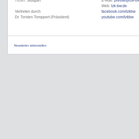
70567 Stuttgart
E-Mail:
presse@lzk-b
Web:
lzk-bw.de
Vertreten durch
facebook.com/lzkbw
Dr. Torsten Tomppert (Präsident)
youtube.com/lzkbw
Newsletter abbestellen