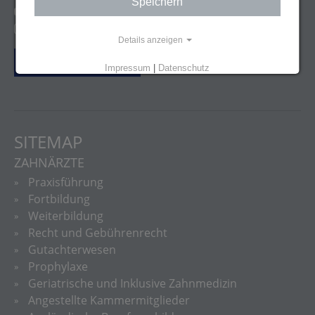
Speichern
http://youtube.com/user/lzkbw
@zfa_ziemlichfetteausbildung
Details anzeigen
Vertrag widerrufen
Impressum
|
Datenschutz
SITEMAP
ZAHNÄRZTE
Praxisführung
Fortbildung
Weiterbildung
Recht und Gebührenrecht
Gutachterwesen
Prophylaxe
Geriatrische und Inklusive Zahnmedizin
Angestellte Kammermitglieder