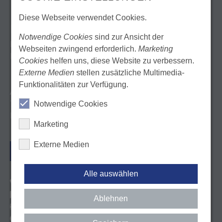
Diese Webseite verwendet Cookies.
KONTAKT
Notwendige Cookies
sind zur Ansicht der
Landeszahnärztekammer Baden-Württemberg
Webseiten zwingend erforderlich.
Marketing
Körperschaft des öffentlichen Rechts
Cookies
helfen uns, diese Website zu verbessern.
Externe Medien
stellen zusätzliche Multimedia-
Funktionalitäten zur Verfügung.
Albstadtweg 9
70567 Stuttgart
Notwendige Cookies
Deutschland
Marketing
Externe Medien
ANFAHRT
Alle auswählen
Tel. 0711 22845-0
Kontaktformular
Ablehnen
E-Mail: info@lzk-bw.de
http://facebook.com/lzkbw