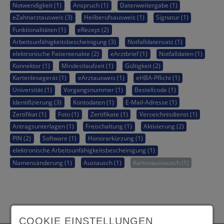
Notwendigkeit (1)
Anspruch (1)
Datenweitergabe (1)
eZahnarztausweis (3)
Heilberufsausweis (1)
Signatur (1)
Funktionalitäten (1)
eRezept (2)
Arbeitsunfähigkeitsbescheinigung (3)
Notfalldatensatz (1)
elektronische Patientenakte (2)
eArztbrief (1)
Notfalldaten (1)
Konnektor (1)
Mindestlaufzeit (1)
Gültigkeit (2)
Kartenlesegerät (1)
eArztausweis (1)
eHBA-Pflicht (1)
Universität (1)
Vorgangsnummer (1)
Bestellcode (1)
Identifizierung (3)
Kontodaten (1)
E-Mail-Adresse (1)
Zertifikat (1)
Foto (1)
Zertifikate (1)
Verzeichnisdienst (1)
Antragsunterlagen (1)
Freischaltung (1)
Aktivierung (2)
PIN (2)
Software (1)
Honorarkürzung (1)
elektronische Arbeitsunfähigkeitsbescheinigung (1)
Namensänderung (1)
Austausch (1)
Kartenaustausch (1)
COOKIE EINSTELLUNGEN